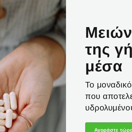
Μειών
της γ
μέσα
Το μοναδικ
που αποτελε
υδρολυμένο
Αγοράστε τώρ