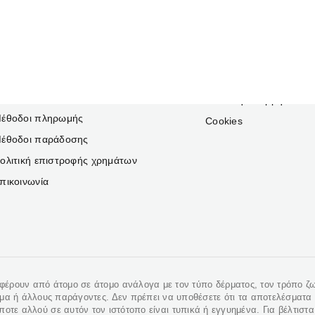
ΥΠΟΣΤΉΡΙΞΗ
ΝΟΜΙΚΑ
ΠΕΛΑΤΏΝ
Όροι και προϋποθέσεις
 λογαριασμός μου
Πολιτική απορρήτου
έθοδοι πληρωμής
Cookies
έθοδοι παράδοσης
ολιτική επιστροφής χρημάτων
πικοινωνία
αφέρουν από άτομο σε άτομο ανάλογα με τον τύπο δέρματος, τον τρόπο ζ
σμα ή άλλους παράγοντες. Δεν πρέπει να υποθέσετε ότι τα αποτελέσματα
ήποτε αλλού σε αυτόν τον ιστότοπο είναι τυπικά ή εγγυημένα. Για βέλτιστ