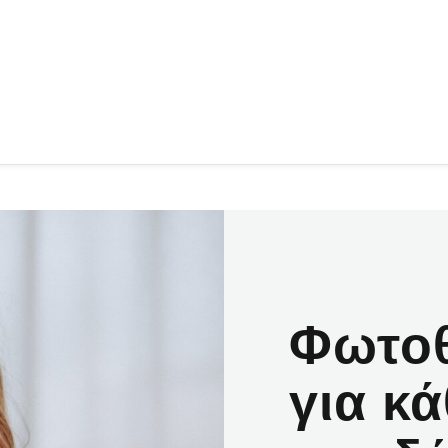
Φωτοθ
για κ