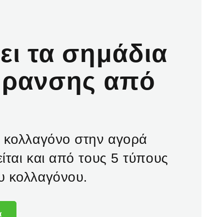
ει τα σημάδια
ήρανσης από
ό κολλαγόνο στην αγορά
ίται και από τους 5 τύπους
υ κολλαγόνου.
α