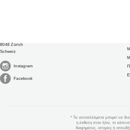
SWISS POWER LIMITED
Eugen-Huber-Strasse 12
Ο
8048 Zürich
Μ
Schweiz
Μ
Instagram
Π
Ε
Facebook
* Τα αποτελέσματα μπορεί να δι
η έκθεση στον ήλιο, το κάπνι
διαφημίσεις, ιστορίες ή οπουδ