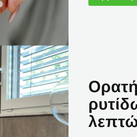
Ορατή
ρυτίδ
λεπτ